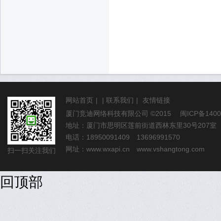
网站首页
|
|
联系我们
|
友情链接
厦门竞迪网络科技有限公司
©2015
闽ICP备1400
地址：厦门市思明区莲前街道西林东里30号207室
电话：18950091409 13696991570
网址：
www.wxapi.cn
www.vshangtong.com
扫一扫关注我们
回顶部