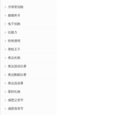
月饼君别跑
嫦娥奔月
兔子别跑
比眼力
拒绝酒驾
青蛙王子
奥运长跑
奥运游泳比赛
奥运帆船比赛
奥运连连看
爱的礼物
感恩父亲节
感恩母亲节