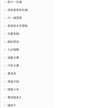
抓六一礼物
送给爸爸的礼物
六一做蛋糕
爸爸的太空冒险
为爱奔跑
疯狂射击
七夕相聚
游艇大赛
汽车大赛
赛龙舟
海盗大战
拯救小羊
看你挺多久
接粽子