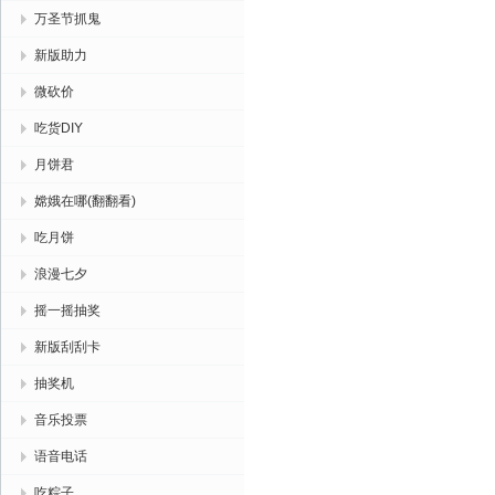
万圣节抓鬼
新版助力
微砍价
吃货DIY
月饼君
嫦娥在哪(翻翻看)
吃月饼
浪漫七夕
摇一摇抽奖
新版刮刮卡
抽奖机
音乐投票
语音电话
吃粽子