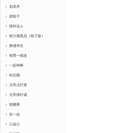
划龙舟
抓粽子
猜价达人
助力领奖品（线下版）
狭缝求生
智慧一线连
一起种树
钻石婚
元宵点灯笼
元宵猜灯谜
抓糖果
在一起
心连心