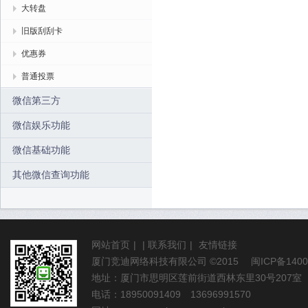
大转盘
旧版刮刮卡
优惠券
普通投票
微信第三方
微信娱乐功能
微信基础功能
其他微信查询功能
网站首页
|
|
联系我们
|
友情链接
厦门竞迪网络科技有限公司
©2015
闽ICP备1400
地址：厦门市思明区莲前街道西林东里30号207室
电话：18950091409 13696991570