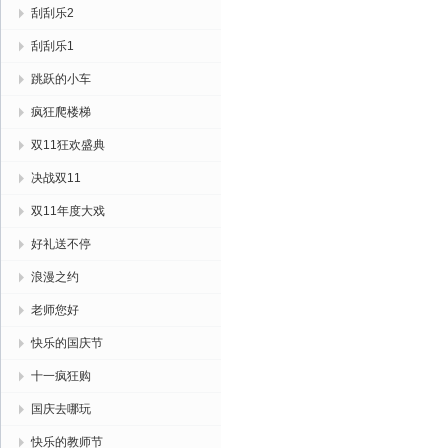
刮刮乐2
刮刮乐1
跳跃的小车
疯狂爬楼梯
双11狂欢盛典
决战双11
双11年度大戏
好礼送不停
浪漫之约
老师您好
快乐的国庆节
十一疯狂购
国庆去哪玩
快乐的教师节