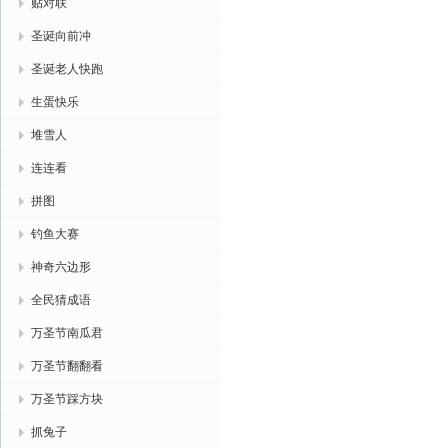
贴对联
圣诞向前冲
圣诞老人快跑
生蛋快乐
堆雪人
连连看
拼图
钓鱼大赛
神奇六边形
全民猜成语
万圣节南瓜君
万圣节翻翻看
万圣节踩方块
抓兔子