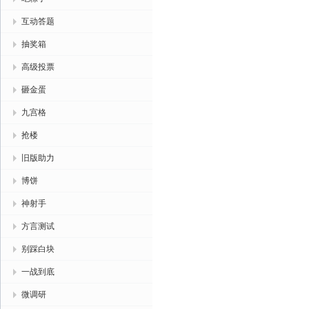
互动答题
抽奖箱
高级投票
砸金蛋
九宫格
抢楼
旧版助力
博饼
神射手
方言测试
别踩白块
一战到底
微调研