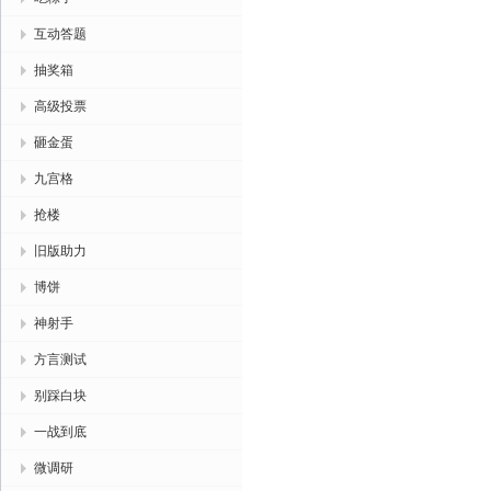
互动答题
抽奖箱
高级投票
砸金蛋
九宫格
抢楼
旧版助力
博饼
神射手
方言测试
别踩白块
一战到底
微调研