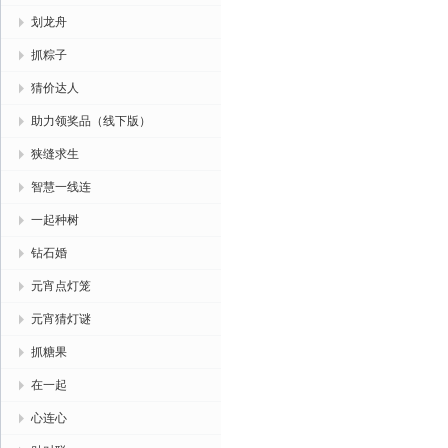
划龙舟
抓粽子
猜价达人
助力领奖品（线下版）
狭缝求生
智慧一线连
一起种树
钻石婚
元宵点灯笼
元宵猜灯谜
抓糖果
在一起
心连心