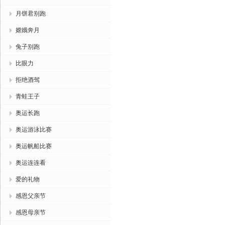
月饼君别跑
嫦娥奔月
兔子别跑
比眼力
拒绝酒驾
青蛙王子
奥运长跑
奥运游泳比赛
奥运帆船比赛
奥运连连看
爱的礼物
感恩父亲节
感恩母亲节