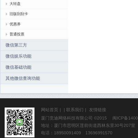
大转盘
旧版刮刮卡
优惠券
普通投票
微信第三方
微信娱乐功能
微信基础功能
其他微信查询功能
网站首页
|
|
联系我们
|
友情链接
厦门竞迪网络科技有限公司
©2015
闽ICP备1400
地址：厦门市思明区莲前街道西林东里30号207室
电话：18950091409 13696991570