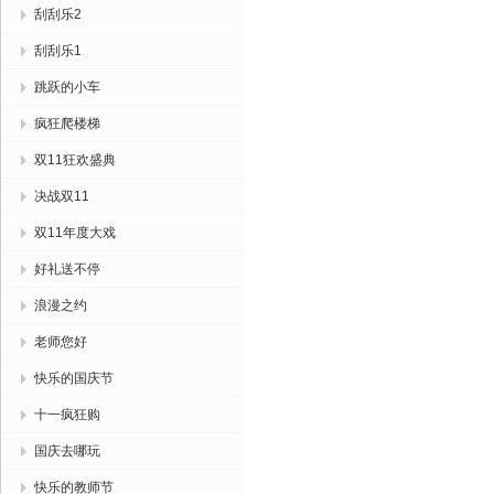
刮刮乐2
刮刮乐1
跳跃的小车
疯狂爬楼梯
双11狂欢盛典
决战双11
双11年度大戏
好礼送不停
浪漫之约
老师您好
快乐的国庆节
十一疯狂购
国庆去哪玩
快乐的教师节