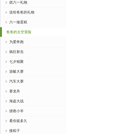
抓六一礼物
送给爸爸的礼物
六一做蛋糕
爸爸的太空冒险
为爱奔跑
疯狂射击
七夕相聚
游艇大赛
汽车大赛
赛龙舟
海盗大战
拯救小羊
看你挺多久
接粽子