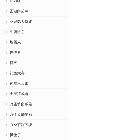
贴对联
圣诞向前冲
圣诞老人快跑
生蛋快乐
堆雪人
连连看
拼图
钓鱼大赛
神奇六边形
全民猜成语
万圣节南瓜君
万圣节翻翻看
万圣节踩方块
抓兔子