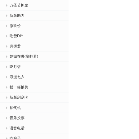
万圣节抓鬼
新版助力
微砍价
吃货DIY
月饼君
嫦娥在哪(翻翻看)
吃月饼
浪漫七夕
摇一摇抽奖
新版刮刮卡
抽奖机
音乐投票
语音电话
吃粽子