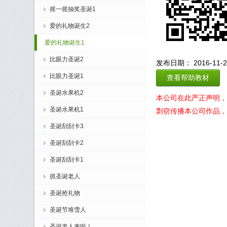
摇一摇抽奖圣诞1
爱的礼物诞生2
爱的礼物诞生1
比眼力圣诞2
发布日期： 2016-11-22
比眼力圣诞1
查看帮助教材
圣诞水果机2
本公司在此严正声明，
圣诞水果机1
剽窃传播本公司作品，
圣诞刮刮卡3
圣诞刮刮卡2
圣诞刮刮卡1
抓圣诞老人
圣诞抢礼物
圣诞节堆雪人
圣诞老人来啦！