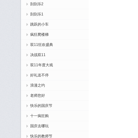
刮刮乐2
刮刮乐1
跳跃的小车
疯狂爬楼梯
双11狂欢盛典
决战双11
双11年度大戏
好礼送不停
浪漫之约
老师您好
快乐的国庆节
十一疯狂购
国庆去哪玩
快乐的教师节