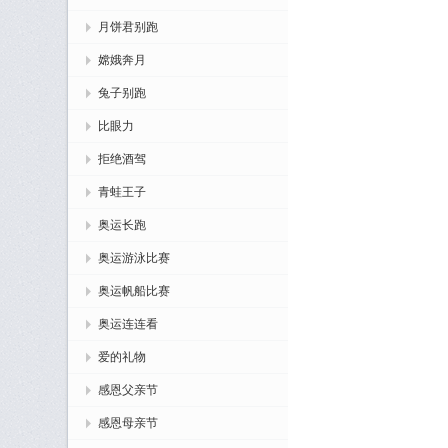
月饼君别跑
嫦娥奔月
兔子别跑
比眼力
拒绝酒驾
青蛙王子
奥运长跑
奥运游泳比赛
奥运帆船比赛
奥运连连看
爱的礼物
感恩父亲节
感恩母亲节