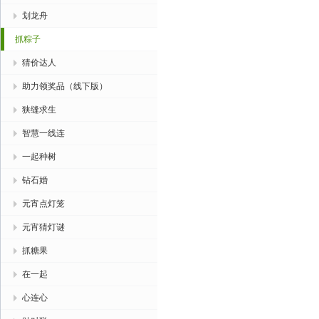
划龙舟
抓粽子
猜价达人
助力领奖品（线下版）
狭缝求生
智慧一线连
一起种树
钻石婚
元宵点灯笼
元宵猜灯谜
抓糖果
在一起
心连心