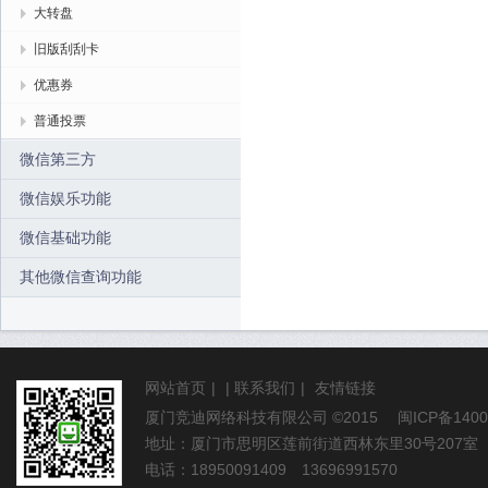
大转盘
旧版刮刮卡
优惠券
普通投票
微信第三方
微信娱乐功能
微信基础功能
其他微信查询功能
网站首页
|
|
联系我们
|
友情链接
厦门竞迪网络科技有限公司
©2015
闽ICP备1400
地址：厦门市思明区莲前街道西林东里30号207室
电话：18950091409 13696991570