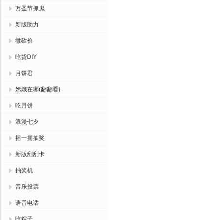
万圣节抓鬼
新版助力
微砍价
吃货DIY
月饼君
嫦娥在哪(翻翻看)
吃月饼
浪漫七夕
摇一摇抽奖
新版刮刮卡
抽奖机
音乐投票
语音电话
吃粽子