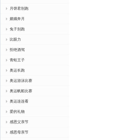
月饼君别跑
嫦娥奔月
兔子别跑
比眼力
拒绝酒驾
青蛙王子
奥运长跑
奥运游泳比赛
奥运帆船比赛
奥运连连看
爱的礼物
感恩父亲节
感恩母亲节