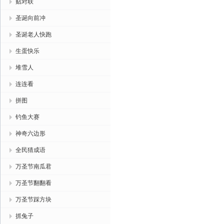
贴对联
圣诞向前冲
圣诞老人快跑
生蛋快乐
堆雪人
连连看
拼图
钓鱼大赛
神奇六边形
全民猜成语
万圣节南瓜君
万圣节翻翻看
万圣节踩方块
抓兔子