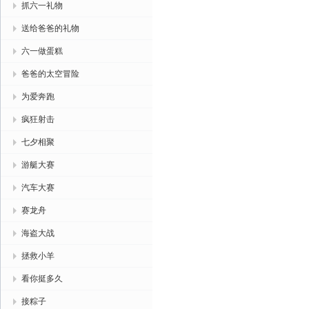
抓六一礼物
送给爸爸的礼物
六一做蛋糕
爸爸的太空冒险
为爱奔跑
疯狂射击
七夕相聚
游艇大赛
汽车大赛
赛龙舟
海盗大战
拯救小羊
看你挺多久
接粽子