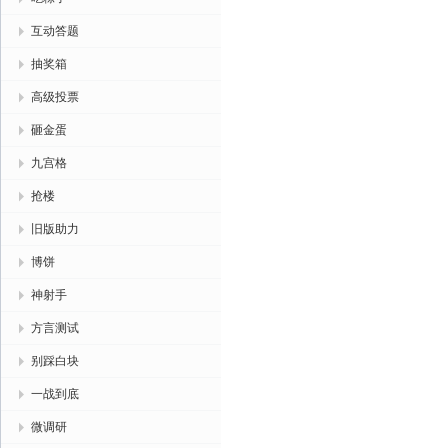
互动答题
抽奖箱
高级投票
砸金蛋
九宫格
抢楼
旧版助力
博饼
神射手
方言测试
别踩白块
一战到底
微调研