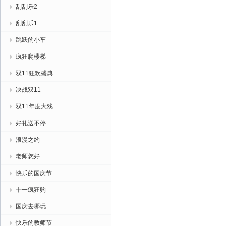
刮刮乐2
刮刮乐1
跳跃的小车
疯狂爬楼梯
双11狂欢盛典
决战双11
双11年度大戏
好礼送不停
浪漫之约
老师您好
快乐的国庆节
十一疯狂购
国庆去哪玩
快乐的教师节