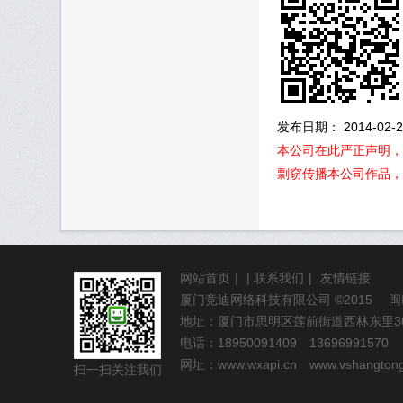
发布日期： 2014-02-26
本公司在此严正声明，
剽窃传播本公司作品，
网站首页
|
|
联系我们
|
友情链接
厦门竞迪网络科技有限公司
©2015
闽
地址：厦门市思明区莲前街道西林东里30
电话：18950091409 13696991570
网址：
www.wxapi.cn
www.vshangton
扫一扫关注我们