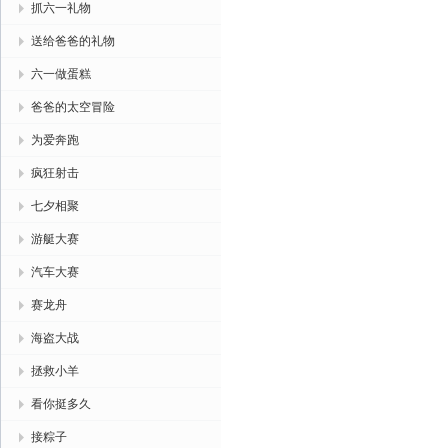
抓六一礼物
送给爸爸的礼物
六一做蛋糕
爸爸的太空冒险
为爱奔跑
疯狂射击
七夕相聚
游艇大赛
汽车大赛
赛龙舟
海盗大战
拯救小羊
看你挺多久
接粽子