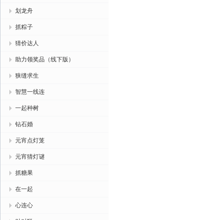
划龙舟
抓粽子
猜价达人
助力领奖品（线下版）
狭缝求生
智慧一线连
一起种树
钻石婚
元宵点灯笼
元宵猜灯谜
抓糖果
在一起
心连心