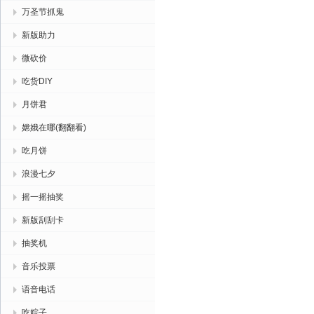
万圣节抓鬼
新版助力
微砍价
吃货DIY
月饼君
嫦娥在哪(翻翻看)
吃月饼
浪漫七夕
摇一摇抽奖
新版刮刮卡
抽奖机
音乐投票
语音电话
吃粽子