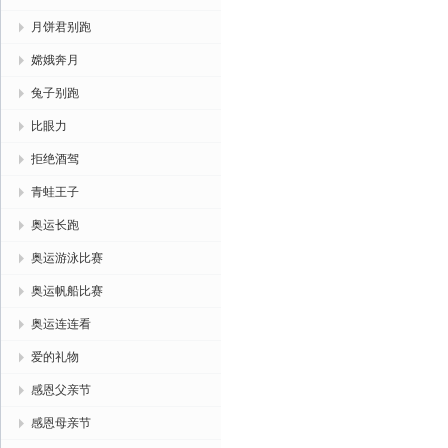
月饼君别跑
嫦娥奔月
兔子别跑
比眼力
拒绝酒驾
青蛙王子
奥运长跑
奥运游泳比赛
奥运帆船比赛
奥运连连看
爱的礼物
感恩父亲节
感恩母亲节