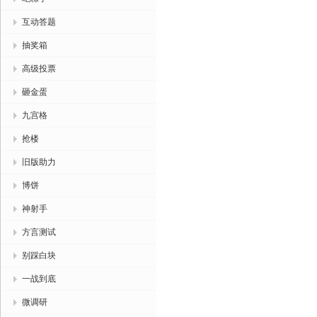
互动答题
抽奖箱
高级投票
砸金蛋
九宫格
抢楼
旧版助力
博饼
神射手
方言测试
别踩白块
一战到底
微调研