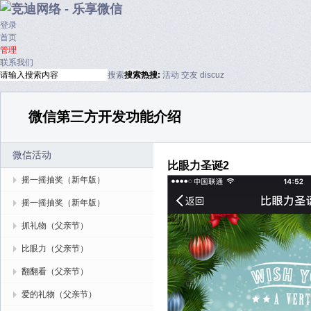
登录
首页
管理
联系我们
搜索
搜索
热搜:
活动
交友
discuz
微信第三方开发功能介绍
微信活动
比眼力圣诞2
摇一摇抽奖（新年版）
摇一摇抽奖（新年版）
抓礼物（父亲节）
比眼力（父亲节）
翻翻看（父亲节）
爱的礼物（父亲节）