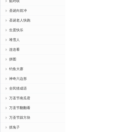
贴对联
圣诞向前冲
圣诞老人快跑
生蛋快乐
堆雪人
连连看
拼图
钓鱼大赛
神奇六边形
全民猜成语
万圣节南瓜君
万圣节翻翻看
万圣节踩方块
抓兔子