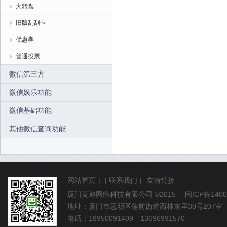
大转盘
旧版刮刮卡
优惠券
普通投票
微信第三方
微信娱乐功能
微信基础功能
其他微信查询功能
网站首页
|
|
联系我们
|
友情链接
厦门竞迪网络科技有限公司
©2015
闽ICP备1400
地址：厦门市思明区莲前街道西林东里30号207室
电话：18950091409 13696991570