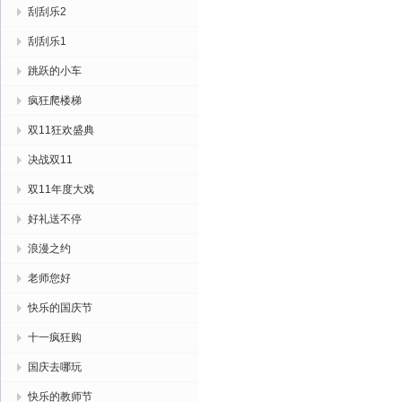
刮刮乐2
刮刮乐1
跳跃的小车
疯狂爬楼梯
双11狂欢盛典
决战双11
双11年度大戏
好礼送不停
浪漫之约
老师您好
快乐的国庆节
十一疯狂购
国庆去哪玩
快乐的教师节