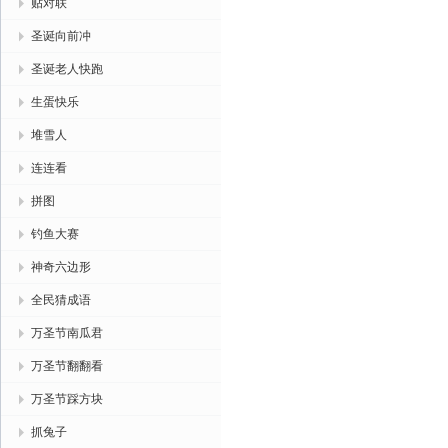
贴对联
圣诞向前冲
圣诞老人快跑
生蛋快乐
堆雪人
连连看
拼图
钓鱼大赛
神奇六边形
全民猜成语
万圣节南瓜君
万圣节翻翻看
万圣节踩方块
抓兔子