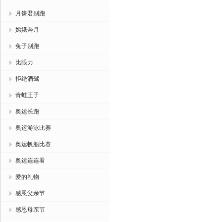
月饼君别跑
嫦娥奔月
兔子别跑
比眼力
拒绝酒驾
青蛙王子
奥运长跑
奥运游泳比赛
奥运帆船比赛
奥运连连看
爱的礼物
感恩父亲节
感恩母亲节