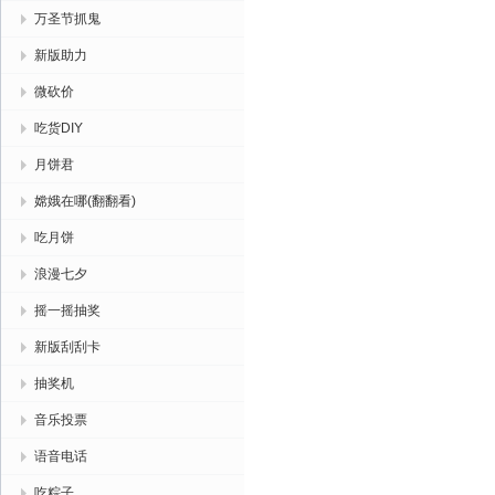
万圣节抓鬼
新版助力
微砍价
吃货DIY
月饼君
嫦娥在哪(翻翻看)
吃月饼
浪漫七夕
摇一摇抽奖
新版刮刮卡
抽奖机
音乐投票
语音电话
吃粽子