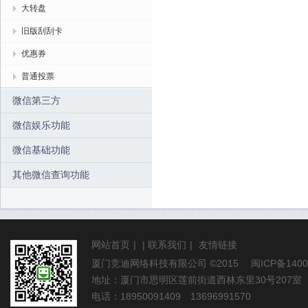
大转盘
旧版刮刮卡
优惠券
普通投票
微信第三方
微信娱乐功能
微信基础功能
其他微信查询功能
网站首页
|
|
联系我们
|
友情链接
厦门竞迪网络科技有限公司
©2015
闽ICP备1400
地址：厦门市思明区莲前街道西林东里30号207室
电话：18950091409 13696991570