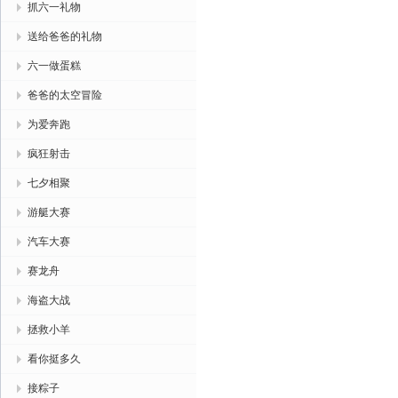
抓六一礼物
送给爸爸的礼物
六一做蛋糕
爸爸的太空冒险
为爱奔跑
疯狂射击
七夕相聚
游艇大赛
汽车大赛
赛龙舟
海盗大战
拯救小羊
看你挺多久
接粽子