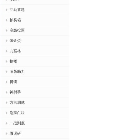
互动答题
抽奖箱
高级投票
砸金蛋
九宫格
抢楼
旧版助力
博饼
神射手
方言测试
别踩白块
一战到底
微调研