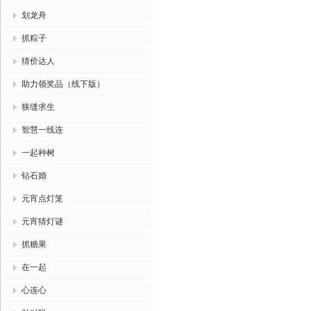
划龙舟
抓粽子
猜价达人
助力领奖品（线下版）
狭缝求生
智慧一线连
一起种树
钻石婚
元宵点灯笼
元宵猜灯谜
抓糖果
在一起
心连心