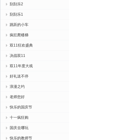
刮刮乐2
刮刮乐1
跳跃的小车
疯狂爬楼梯
双11狂欢盛典
决战双11
双11年度大戏
好礼送不停
浪漫之约
老师您好
快乐的国庆节
十一疯狂购
国庆去哪玩
快乐的教师节