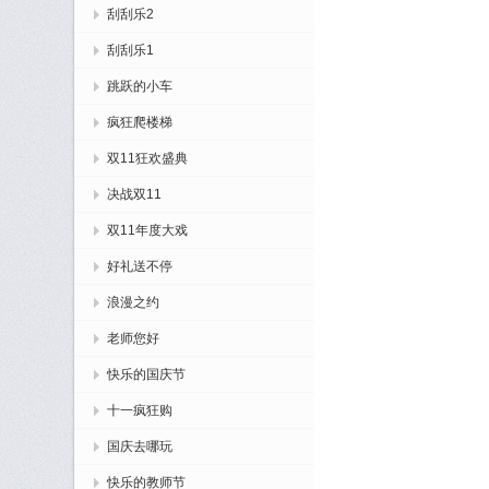
刮刮乐2
刮刮乐1
跳跃的小车
疯狂爬楼梯
双11狂欢盛典
决战双11
双11年度大戏
好礼送不停
浪漫之约
老师您好
快乐的国庆节
十一疯狂购
国庆去哪玩
快乐的教师节