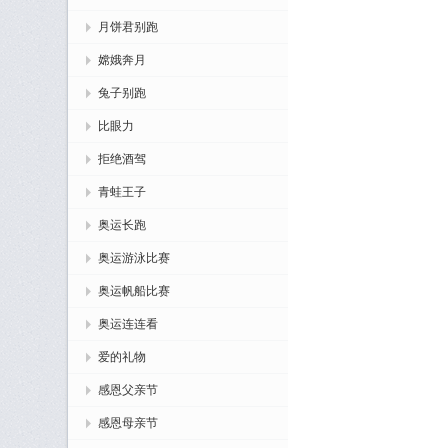
月饼君别跑
嫦娥奔月
兔子别跑
比眼力
拒绝酒驾
青蛙王子
奥运长跑
奥运游泳比赛
奥运帆船比赛
奥运连连看
爱的礼物
感恩父亲节
感恩母亲节