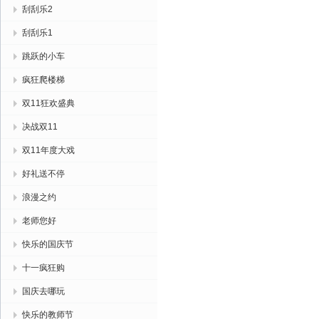
刮刮乐2
刮刮乐1
跳跃的小车
疯狂爬楼梯
双11狂欢盛典
决战双11
双11年度大戏
好礼送不停
浪漫之约
老师您好
快乐的国庆节
十一疯狂购
国庆去哪玩
快乐的教师节