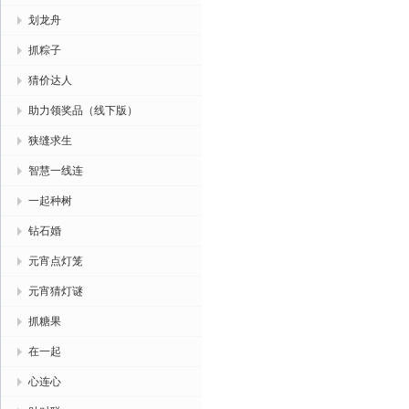
划龙舟
抓粽子
猜价达人
助力领奖品（线下版）
狭缝求生
智慧一线连
一起种树
钻石婚
元宵点灯笼
元宵猜灯谜
抓糖果
在一起
心连心