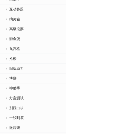
互动答题
抽奖箱
高级投票
砸金蛋
九宫格
抢楼
旧版助力
博饼
神射手
方言测试
别踩白块
一战到底
微调研