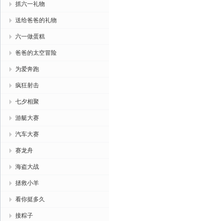
抓六一礼物
送给爸爸的礼物
六一做蛋糕
爸爸的太空冒险
为爱奔跑
疯狂射击
七夕相聚
游艇大赛
汽车大赛
赛龙舟
海盗大战
拯救小羊
看你挺多久
接粽子