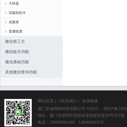
大转盘
旧版刮刮卡
优惠券
普通投票
微信第三方
微信娱乐功能
微信基础功能
其他微信查询功能
网站首页
|
|
联系我们
|
友情链接
厦门竞迪网络科技有限公司
©2015
闽ICP备1400
地址：厦门市思明区莲前街道西林东里30号207室
电话：18950091409 13696991570