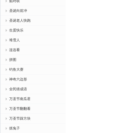
贴对联
圣诞向前冲
圣诞老人快跑
生蛋快乐
堆雪人
连连看
拼图
钓鱼大赛
神奇六边形
全民猜成语
万圣节南瓜君
万圣节翻翻看
万圣节踩方块
抓兔子