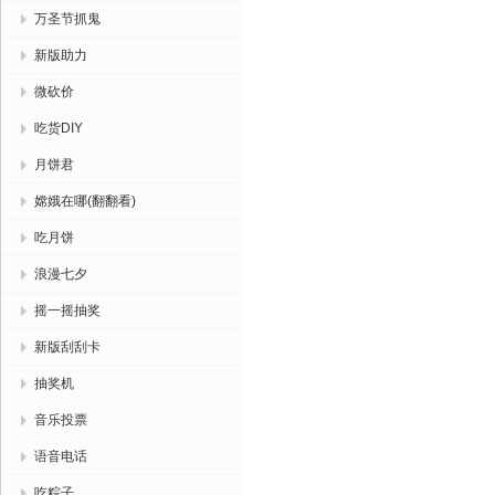
万圣节抓鬼
新版助力
微砍价
吃货DIY
月饼君
嫦娥在哪(翻翻看)
吃月饼
浪漫七夕
摇一摇抽奖
新版刮刮卡
抽奖机
音乐投票
语音电话
吃粽子