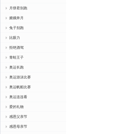
月饼君别跑
嫦娥奔月
兔子别跑
比眼力
拒绝酒驾
青蛙王子
奥运长跑
奥运游泳比赛
奥运帆船比赛
奥运连连看
爱的礼物
感恩父亲节
感恩母亲节